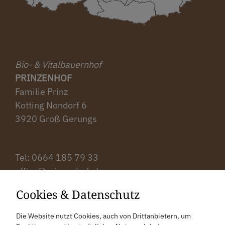
Bio- & Vitalbauernhof
PRINZENHOF
Familie Prinz
Kotting Nondorf 6
3920 Groß Gerungs
Tel: ‭0664 185 79 33‬
office@prinzenhof.at
Cookies & Datenschutz
Anreise
Die Website nutzt Cookies, auch von Drittanbietern, um
Bewertung