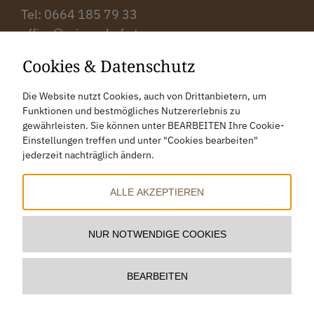
Tel: ‭0664 185 79 33‬
office@prinzenhof.at
Cookies & Datenschutz
Anreise
Die Website nutzt Cookies, auch von Drittanbietern, um
Bewertung
Funktionen und bestmögliches Nutzererlebnis zu
Gutscheine
gewährleisten. Sie können unter BEARBEITEN Ihre Cookie-
Einstellungen treffen und unter "Cookies bearbeiten"
Impressum
jederzeit nachträglich ändern.
Datenschutz
Cookies bearbeiten
ALLE AKZEPTIEREN
NUR NOTWENDIGE COOKIES
BEARBEITEN