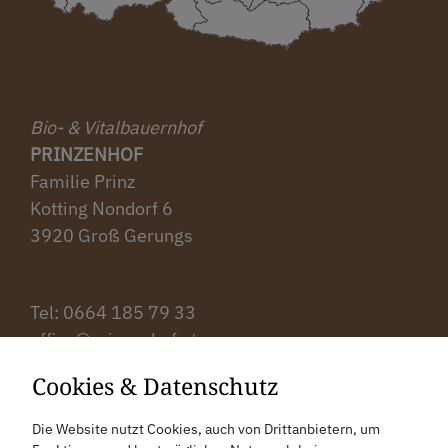
Bio- & Vitalbauernhof
PRINZENHOF
Familie Prinz
Kotting Nondorf 6
3920 Groß Gerungs
Tel: ‭0664 185 79 33‬
office@prinzenhof.at
Cookies & Datenschutz
Anreise
Die Website nutzt Cookies, auch von Drittanbietern, um
Bewertung