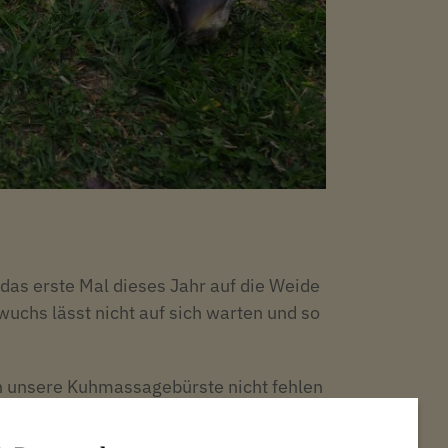
das erste Mal dieses Jahr auf die Weide
uchs lässt nicht auf sich warten und so
h unsere Kuhmassagebürste nicht fehlen